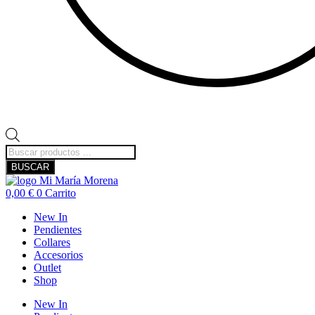
Búsqueda
de
BUSCAR
productos
0,00
€
0
Carrito
New In
Pendientes
Collares
Accesorios
Outlet
Shop
New In