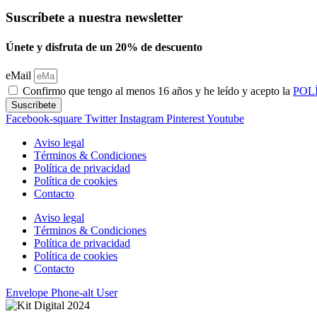
producto
tiene
Suscríbete a nuestra newsletter
múltiples
variantes.
Únete y disfruta de un 20% de descuento
Las
opciones
eMail
se
Confirmo que tengo al menos 16 años y he leído y acepto la
POL
pueden
elegir
Suscríbete
en
Facebook-square
Twitter
Instagram
Pinterest
Youtube
la
página
Aviso legal
de
Términos & Condiciones
producto
Política de privacidad
Política de cookies
Contacto
Aviso legal
Términos & Condiciones
Política de privacidad
Política de cookies
Contacto
Envelope
Phone-alt
User