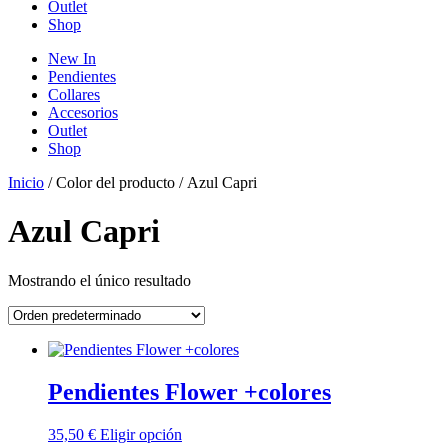
Outlet
Shop
New In
Pendientes
Collares
Accesorios
Outlet
Shop
Inicio
/ Color del producto / Azul Capri
Azul Capri
Mostrando el único resultado
Pendientes Flower +colores
Este
35,50
€
Eligir opción