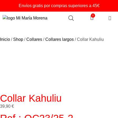
Envíos gratis por compras superiores a 45€
0
Inicio
/
Shop
/
Collares
/
Collares largos
/ Collar Kahuliu
Collar Kahuliu
39,90
€