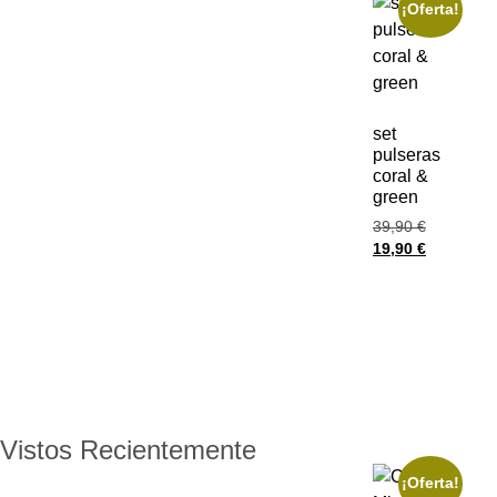
¡Oferta!
set
pulseras
coral &
green
39,90
€
19,90
€
Vistos Recientemente
¡Oferta!