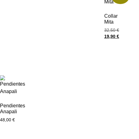
Collar
Mita
32,50
€
19,90
€
Pendientes
Anapali
48,00
€