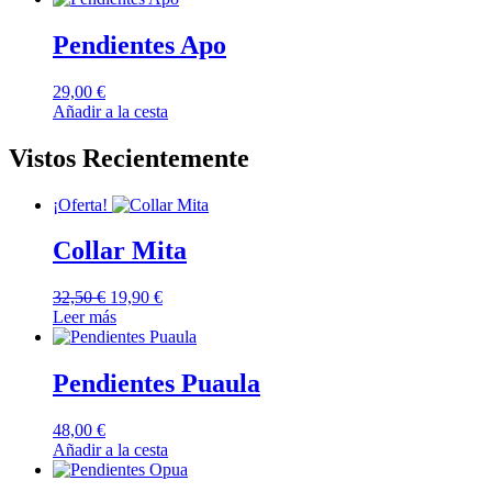
Pendientes Apo
29,00
€
Añadir a la cesta
Vistos Recientemente
¡Oferta!
Collar Mita
El
El
32,50
€
19,90
€
precio
precio
Leer más
original
actual
era:
es:
32,50 €.
19,90 €.
Pendientes Puaula
48,00
€
Añadir a la cesta